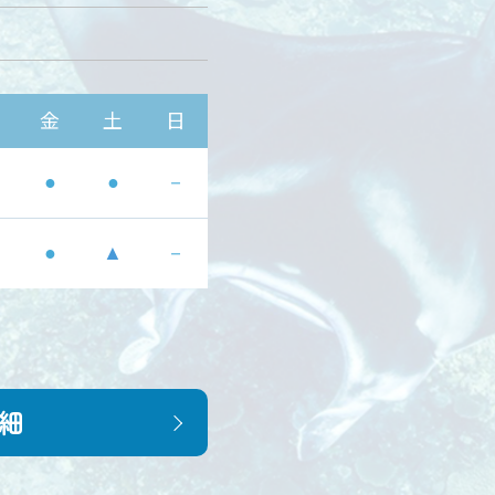
金
土
日
●
●
－
●
▲
－
細