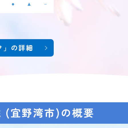
●
▲
－
ク」の詳細
院
(宜野湾市)の概要