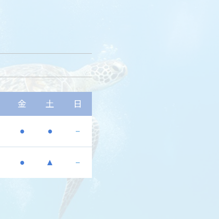
金
土
日
●
●
－
●
▲
－