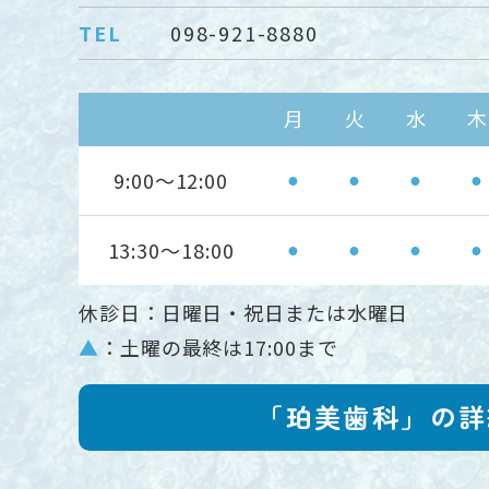
TEL
098-921-8880
月
火
水
木
9:00～12:00
●
●
●
●
13:30～18:00
●
●
●
●
休診日：日曜日・祝日または水曜日
▲
：土曜の最終は17:00まで
「珀美歯科」の詳