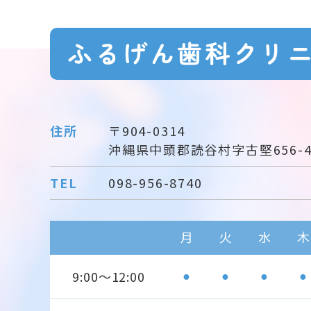
ふるげん歯科クリ
住所
〒904-0314
沖縄県中頭郡読谷村字古堅656-
TEL
098-956-8740
月
火
水
木
9:00～12:00
●
●
●
●