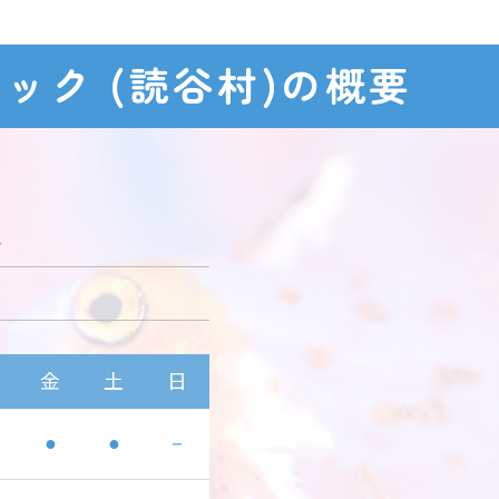
ニック
(読谷村)の概要
4
金
土
日
●
●
－