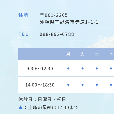
住所
〒901-2205
沖縄県宜野湾市赤道1-1-1
TEL
098-892-0788
月
火
水
木
9:30～12:30
●
●
●
●
14:00～18:30
●
●
●
●
休診日：日曜日・祝日
▲
：土曜の最終は17:30まで